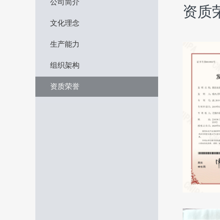
公司简介
资质
文化理念
生产能力
组织架构
资质荣誉