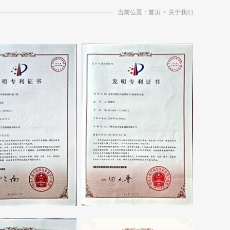
当前位置：首页
>
关于我们