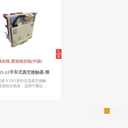
戏在线-爱游戏在线(中国)
R5-12手车式真空接触器-熔
组合电器
列交流真空接触
熔断器组合电器，适用于额定电
kV、12kV…
«
‹
1
›
»