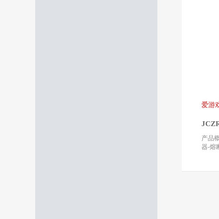
爱游
JCZ
断器
产品概述 JCZR5系
器-
压7.2