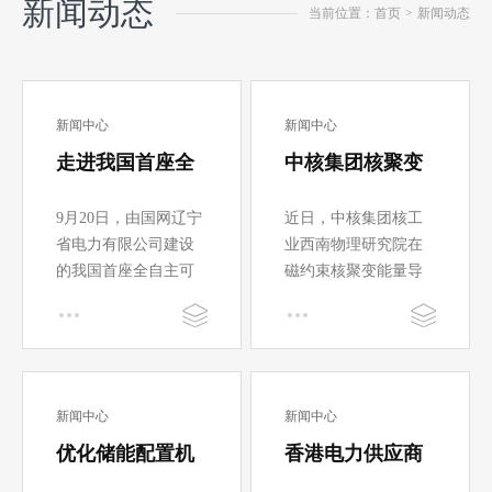
新闻动态
当前位置：首页
>
新闻动态
新闻中心
新闻中心
走进我国首座全
中核集团核聚变
自主可控新一代
领域取得重大突
9月20日，由国网辽宁
近日，中核集团核工
变电站
破！
省电力有限公司建设
业西南物理研究院在
的我国首座全自主可
磁约束核聚变能量导
控新一代变电站——
出关键技术领域取得
铁岭500千伏西泉变电
重要进展。研究团队
站正式…
自主设计…
新闻中心
新闻中心
优化储能配置机
香港电力供应商
制 提升储能价值
推出智能管理系